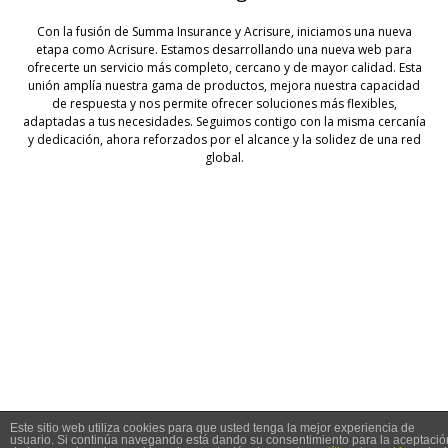
Con la fusión de Summa Insurance y Acrisure, iniciamos una nueva
etapa como Acrisure. Estamos desarrollando una nueva web para
ofrecerte un servicio más completo, cercano y de mayor calidad. Esta
unión amplía nuestra gama de productos, mejora nuestra capacidad
de respuesta y nos permite ofrecer soluciones más flexibles,
adaptadas a tus necesidades. Seguimos contigo con la misma cercanía
y dedicación, ahora reforzados por el alcance y la solidez de una red
global.
© 2026 Summa Seguros
Este sitio web utiliza cookies para que usted tenga la mejor experiencia de
usuario. Si continúa navegando está dando su consentimiento para la aceptació