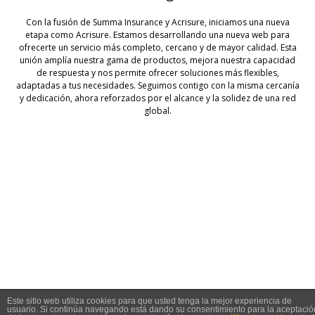
Con la fusión de Summa Insurance y Acrisure, iniciamos una nueva
etapa como Acrisure. Estamos desarrollando una nueva web para
ofrecerte un servicio más completo, cercano y de mayor calidad. Esta
unión amplía nuestra gama de productos, mejora nuestra capacidad
de respuesta y nos permite ofrecer soluciones más flexibles,
adaptadas a tus necesidades. Seguimos contigo con la misma cercanía
y dedicación, ahora reforzados por el alcance y la solidez de una red
global.
© 2026 Summa Seguros
Este sitio web utiliza cookies para que usted tenga la mejor experiencia de
usuario. Si continúa navegando está dando su consentimiento para la aceptació