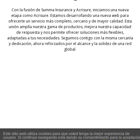
Con la fusión de Summa Insurance y Acrisure, iniciamos una nueva
etapa como Acrisure. Estamos desarrollando una nueva web para
ofrecerte un servicio más completo, cercano y de mayor calidad. Esta
unión amplía nuestra gama de productos, mejora nuestra capacidad
de respuesta y nos permite ofrecer soluciones más flexibles,
adaptadas a tus necesidades. Seguimos contigo con la misma cercanía
y dedicación, ahora reforzados por el alcance y la solidez de una red
global.
© 2026 Summa Seguros
Este sitio web utiliza cookies para que usted tenga la mejor experiencia de
usuario. Si continúa navegando está dando su consentimiento para la aceptació