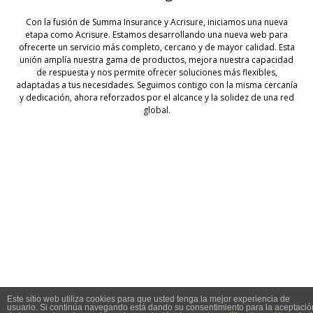
Con la fusión de Summa Insurance y Acrisure, iniciamos una nueva
etapa como Acrisure. Estamos desarrollando una nueva web para
ofrecerte un servicio más completo, cercano y de mayor calidad. Esta
unión amplía nuestra gama de productos, mejora nuestra capacidad
de respuesta y nos permite ofrecer soluciones más flexibles,
adaptadas a tus necesidades. Seguimos contigo con la misma cercanía
y dedicación, ahora reforzados por el alcance y la solidez de una red
global.
© 2026 Summa Seguros
Este sitio web utiliza cookies para que usted tenga la mejor experiencia de
usuario. Si continúa navegando está dando su consentimiento para la aceptació