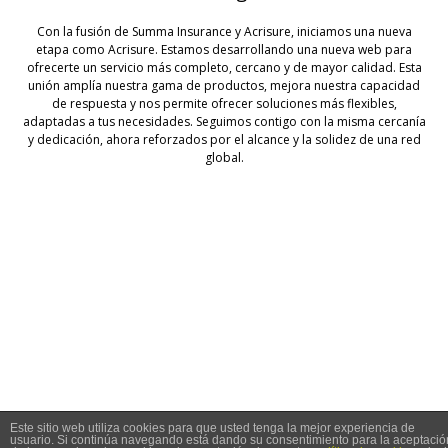
Con la fusión de Summa Insurance y Acrisure, iniciamos una nueva
etapa como Acrisure. Estamos desarrollando una nueva web para
ofrecerte un servicio más completo, cercano y de mayor calidad. Esta
unión amplía nuestra gama de productos, mejora nuestra capacidad
de respuesta y nos permite ofrecer soluciones más flexibles,
adaptadas a tus necesidades. Seguimos contigo con la misma cercanía
y dedicación, ahora reforzados por el alcance y la solidez de una red
global.
© 2026 Summa Seguros
Este sitio web utiliza cookies para que usted tenga la mejor experiencia de
usuario. Si continúa navegando está dando su consentimiento para la aceptació