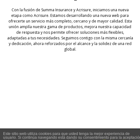
Con la fusión de Summa Insurance y Acrisure, iniciamos una nueva
etapa como Acrisure. Estamos desarrollando una nueva web para
ofrecerte un servicio más completo, cercano y de mayor calidad. Esta
unión amplía nuestra gama de productos, mejora nuestra capacidad
de respuesta y nos permite ofrecer soluciones más flexibles,
adaptadas a tus necesidades. Seguimos contigo con la misma cercanía
y dedicación, ahora reforzados por el alcance y la solidez de una red
global.
© 2026 Summa Seguros
Este sitio web utiliza cookies para que usted tenga la mejor experiencia de
usuario. Si continúa navegando está dando su consentimiento para la aceptació