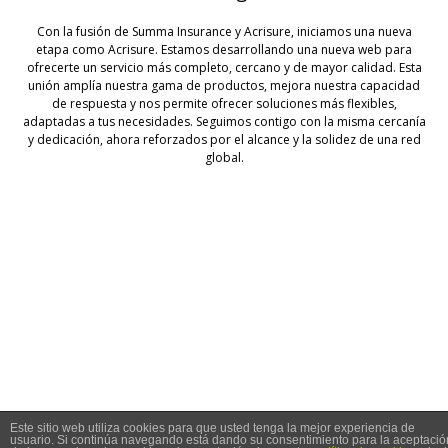
Con la fusión de Summa Insurance y Acrisure, iniciamos una nueva
etapa como Acrisure. Estamos desarrollando una nueva web para
ofrecerte un servicio más completo, cercano y de mayor calidad. Esta
unión amplía nuestra gama de productos, mejora nuestra capacidad
de respuesta y nos permite ofrecer soluciones más flexibles,
adaptadas a tus necesidades. Seguimos contigo con la misma cercanía
y dedicación, ahora reforzados por el alcance y la solidez de una red
global.
© 2026 Summa Seguros
Este sitio web utiliza cookies para que usted tenga la mejor experiencia de
usuario. Si continúa navegando está dando su consentimiento para la aceptació